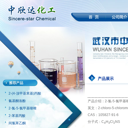
产品展示
2-(4-溴甲基苯基)丙酸
氰基酮洛酚
产品介绍：2-氯-5-氯甲基
英文：2-chloro-5-chlorome
2-氯-5-氯甲基噻唑
CAS：105827-91-6
2-苯基丙酸
分子式：C
H
Cl
NS
间氯苯乙酮
4
3
2