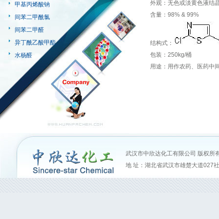
外观：无色或淡黄色液结
甲基丙烯酸钠
含量：98% & 99%
间苯二甲酰氯
间苯二甲醛
异丁酰乙酸甲酯
结构式：
包装：250kg/桶
水杨醛
用途：用作农药、医药中
武汉市中欣达化工有限公司
版权所有(
地 址：湖北省武汉市雄楚大道027社区6