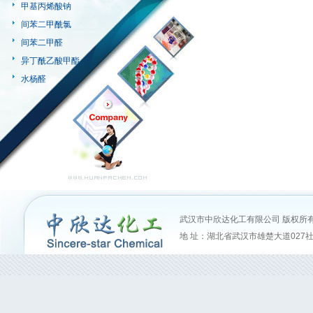
甲基丙烯酸钠
间苯二甲酰氯
间苯二甲醛
异丁酰乙酸甲酯
水杨醛
武汉市中欣达化工有限公司
版权所有(
地 址：湖北省武汉市雄楚大道027社区6