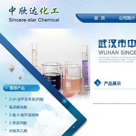
产品展示
2-(4-溴甲基苯基)丙酸
氰基酮洛酚
2-氯-5-氯甲基噻唑
2-苯基丙酸
间氯苯乙酮